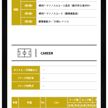
（第3種）
横浜F･マリノスJrユース追浜（藤沢市立湘洋中）
経歴
（第2種）
横浜F･マリノスユース（慶應義塾高）
（第1種）
慶應義塾大－'26柏レイソル
CAREER
タイトル・代表歴など
―
Jリーグ初出場
―
Jリーグ初特点
―
リーグ戦
カップ戦
天皇杯
年度
所属
No.
Cat.
出場
得点
出場
得点
出場
得点