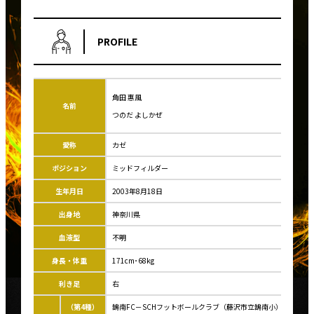
PROFILE
角田 惠風
名前
つのだ よしかぜ
愛称
カゼ
ポジション
ミッドフィルダー
生年月日
2003年8月18日
出身地
神奈川県
血液型
不明
身長・体重
171cm･68kg
利き足
右
（第4種）
鵠南FC－SCHフットボールクラブ（藤沢市立鵠南小）