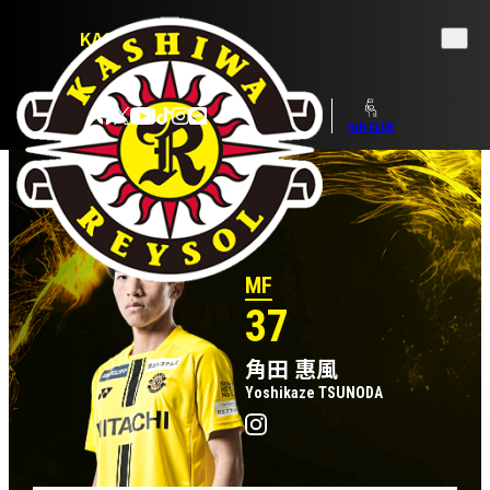
KASHIWA REYSOL
OFFICIAL WEBSITE
TICKET
SHOP
FAN CLUB
MF
37
角田 惠風
Yoshikaze TSUNODA