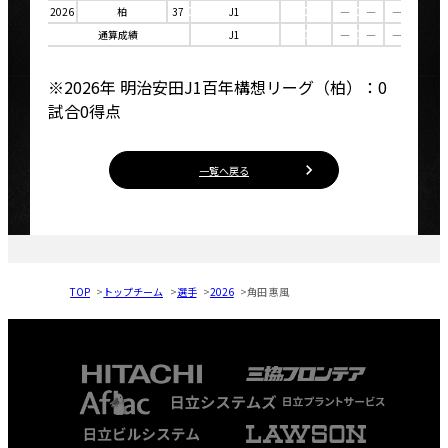
2026
柏
37
J1
―
―
―
―
通算成績
J1
―
―
―
―
※2026年 明治安田J1百年構想リーグ（柏）：0
試合0得点
一覧へ戻る
TOP
トップチーム
選手
2026
角田 惠風