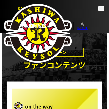
KASHIWA REYSOL
OFFICIAL WEBSITE
TICKET
SHOP
FAN CLUB
ファンコンテンツ
on the way