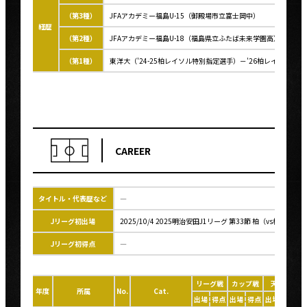
（第3種）
JFAアカデミー福島U-15（御殿場市立富士岡中）
経歴
（第2種）
JFAアカデミー福島U-18（福島県立ふたば未来学園高）
（第1種）
東洋大（'24-25柏レイソル特別指定選手）－'26柏レイソル
CAREER
タイトル・代表歴など
―
Jリーグ初出場
2025/10/4 2025明治安田J1リーグ 第33節 柏（vs横浜FM
Jリーグ初得点
―
リーグ戦
カップ戦
天皇杯
年度
所属
No.
Cat.
出場
得点
出場
得点
出場
得点