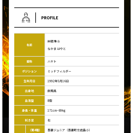
PROFILE
仲間 隼斗
名前
なかま はやと
愛称
ハヤト
ポジション
ミッドフィルダー
生年月日
1992年5月16日
出身地
群馬県
血液型
B型
身長・体重
171cm･69kg
利き足
右
（第4種）
吾妻ジュニア（吾妻町立岩島小）