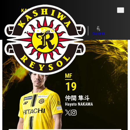
KASHIWA REYSOL
OFFICIAL WEBSITE
TICKET
SHOP
FAN CLUB
MF
19
仲間 隼斗
Hayato NAKAMA