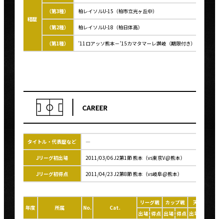
（第3種）
柏レイソルU-15（柏市立光ヶ丘中）
経歴
（第2種）
柏レイソルU-18（柏日体高）
（第1種）
'11ロアッソ熊本－'15カマタマーレ讃岐（期限付き）－'16カマ
CAREER
タイトル・代表歴など
―
Jリーグ初出場
2011/03/06 J2第1節 熊本（vs東京V@熊本）
Jリーグ初得点
2011/04/23 J2第8節 熊本（vs岐阜@熊本）
リーグ戦
カップ戦
天皇杯
年度
所属
No.
Cat.
出場
得点
出場
得点
出場
得点