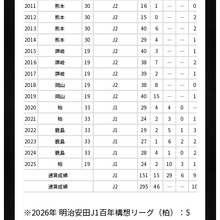
2011
熊本
30
J2
16
1
―
―
0
0
2012
熊本
30
J2
15
0
―
―
2
1
2013
熊本
30
J2
40
6
―
―
2
0
2014
熊本
30
J2
29
4
―
―
1
0
2015
讃岐
19
J2
40
3
―
―
1
1
2016
讃岐
19
J2
38
7
―
―
2
0
2017
讃岐
19
J2
39
2
―
―
1
0
2018
岡山
19
J2
38
8
―
―
0
0
2019
岡山
19
J2
40
15
―
―
1
0
2020
柏
33
J1
29
4
4
0
―
―
2021
柏
33
J1
24
2
3
0
1
0
2022
鹿島
33
J1
19
2
5
1
3
1
2023
鹿島
33
J1
27
1
6
2
2
0
2024
鹿島
33
J1
28
4
1
0
2
1
2025
柏
19
J1
24
2
10
3
1
0
通算成績
J1
151
15
29
6
9
2
通算成績
J2
295
46
―
―
10
2
※2026年 明治安田J1百年構想リーグ（柏）：5