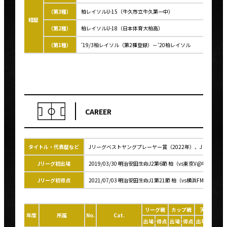
（第3種）
柏レイソルU-15（牛久市立牛久第一中）
経歴
（第2種）
柏レイソルU-18（日本体育大柏高）
（第1種）
'19/3柏レイソル（第2種登録）－'20柏レイソル
CAREER
タイトル・代表歴など
Jリーグベストヤングプレーヤー賞（2022年）、Jリーグ優秀選
Jリーグ初出場
2019/03/30 明治安田生命J2第6節 柏（vs東京V@味スタ）
Jリーグ初得点
2021/07/03 明治安田生命J1第21節 柏（vs横浜FM@三協F
リーグ戦
カップ戦
天皇杯
年度
所属
No.
Cat.
出場
得点
出場
得点
出場
得点