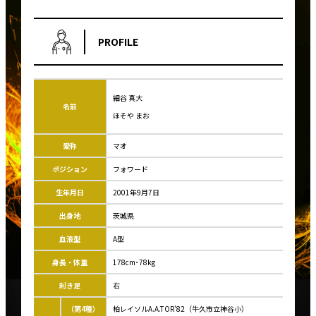
PROFILE
細谷 真大
名前
ほそや まお
愛称
マオ
ポジション
フォワード
生年月日
2001年9月7日
出身地
茨城県
血液型
A型
身長・体重
178cm･78kg
利き足
右
（第4種）
柏レイソルA.A.TOR'82（牛久市立神谷小）