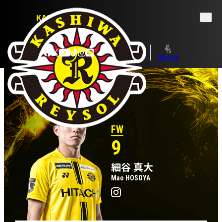
KASHIWA REYSOL
OFFICIAL WEBSITE
TICKET
SHOP
FAN CLUB
FW
9
細谷 真大
Mao HOSOYA