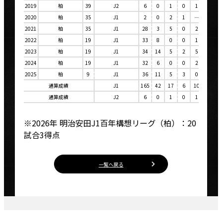
2019
柏
39
J2
6
0
1
0
1
1
2020
柏
35
J1
2
0
2
1
―
―
2021
柏
35
J1
28
3
5
0
2
0
2022
柏
19
J1
33
8
0
0
1
0
2023
柏
19
J1
34
14
5
2
5
1
2024
柏
19
J1
32
6
0
0
2
1
2025
柏
9
J1
36
11
5
3
0
0
通算成績
J1
165
42
17
6
10
2
通算成績
J2
6
0
1
0
1
1
※2026年 明治安田J1百年構想リーグ（柏）：20
試合3得点
一覧へ戻る