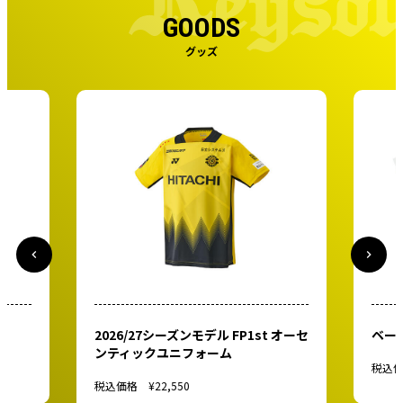
GOODS
 FP1st オーセ
ベースボールシャツ（WHTYEL）
ム
税込価格
¥4,400