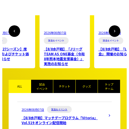
2026年08月07日
2026年08月07日
2026年08月06
試合＆イベント
試合＆イベント
ファンクラブ
【8/8水戸戦】『Jリーグ
【8/8水戸戦】『LINE抽選
【8/7〜8/
TEAM AS ONE募金（令和
会』 開催のお知らせ
ン開幕記念！
8年熊本地震支援募金）』
入会キャンペ
実施のお知らせ
らせ
試合
トップ
ALL
チケット
グッズ
イベント
チーム
2026年08月07日
試合＆イベント
【8/8水戸戦】マッチデープログラム『Vitoria』
Vol.519 オンライン配信開始