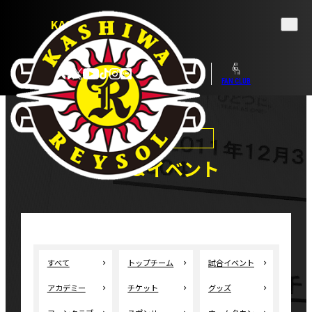
KASHIWA REYSOL
OFFICIAL WEBSITE
TICKET
SHOP
FAN CLUB
試合＆イベント
すべて
トップチーム
試合イベント
アカデミー
チケット
グッズ