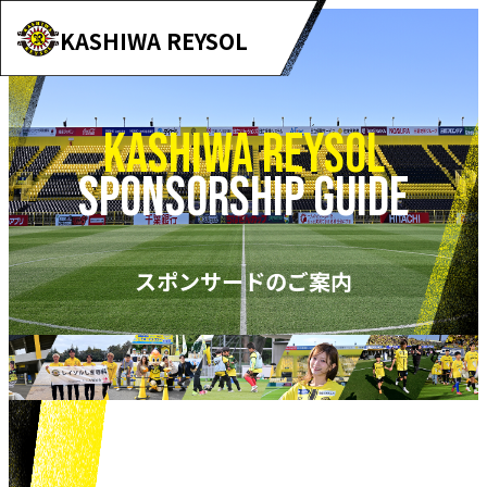
KASHIWA REYSOL
KASHIWA REYSOL
SPONSORSHIP GUIDE
スポンサードのご案内