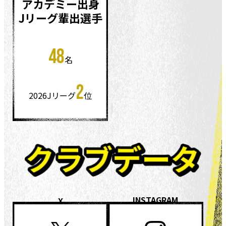
アカデミー出身
Jリーグ輩出選手
48
名
2
2026Jリーグ
位
INSTAGRAM
X