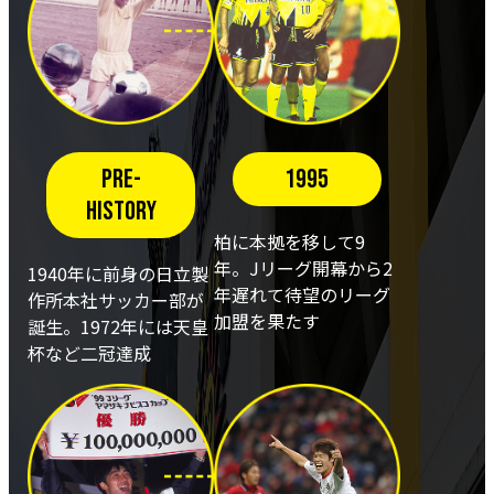
Pre-
1995
history
柏に本拠を移して9
年。Jリーグ開幕から2
1940年に前身の日立製
年遅れて待望のリーグ
作所本社サッカー部が
加盟を果たす
誕生。1972年には天皇
杯など二冠達成