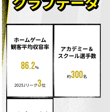
ホームゲーム
観客平均収容率
アカデミー＆
スクール選手数
86.2
%
300
約
名
3
2025Jリーグ
位